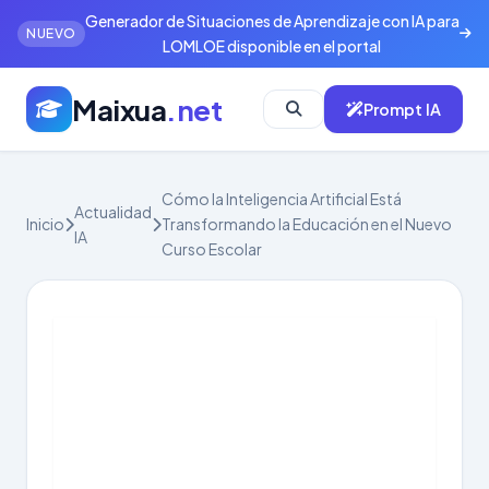
Generador de Situaciones de Aprendizaje con IA para
NUEVO
LOMLOE disponible en el portal
Maixua
.net
Prompt IA
Cómo la Inteligencia Artificial Está
Actualidad
Inicio
Transformando la Educación en el Nuevo
IA
Curso Escolar