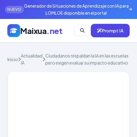
Generador de Situaciones de Aprendizaje con IA para
NUEVO
LOMLOE disponible en el portal
Maixua
.net
Prompt IA
Actualidad
Ciudadanos respaldan la IA en las escuelas
Inicio
IA
pero exigen evaluar su impacto educativo