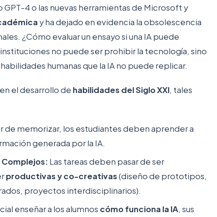
mo GPT-4 o las nuevas herramientas de Microsoft y
académica
y ha dejado en evidencia la obsolescencia
ales. ¿Cómo evaluar un ensayo si una IA puede
nstituciones no puede ser prohibir la tecnología, sino
s habilidades humanas que la IA no puede replicar.
en el desarrollo de
habilidades del Siglo XXI
, tales
r de memorizar, los estudiantes deben aprender a
ormación generada por la IA.
s Complejos:
Las tareas deben pasar de ser
er
productivas y co-creativas
(diseño de prototipos,
ados, proyectos interdisciplinarios).
cial enseñar a los alumnos
cómo funciona la IA
, sus