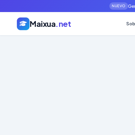
Gen
NUEVO
Maixua
.net
Sob