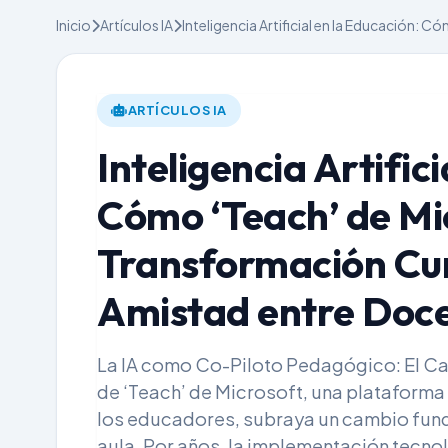
Inicio
Artículos IA
Inteligencia Artificial en la Educación: 
ARTÍCULOS IA
Inteligencia Artific
Cómo ‘Teach’ de Mic
Transformación Cur
Amistad entre Doce
La IA como Co-Piloto Pedagógico: El Cas
de ‘Teach’ de Microsoft, una plataforma d
los educadores, subraya un cambio funda
aula. Por años, la implementación tecnol