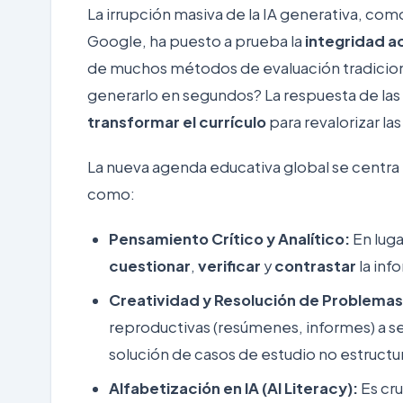
La irrupción masiva de la IA generativa, co
Google, ha puesto a prueba la
integridad 
de muchos métodos de evaluación tradicion
generarlo en segundos? La respuesta de las i
transformar el currículo
para revalorizar la
La nueva agenda educativa global se centra 
como:
Pensamiento Crítico y Analítico:
En luga
cuestionar
,
verificar
y
contrastar
la inf
Creatividad y Resolución de Problema
reproductivas (resúmenes, informes) a s
solución de casos de estudio no estructur
Alfabetización en IA (AI Literacy):
Es cru