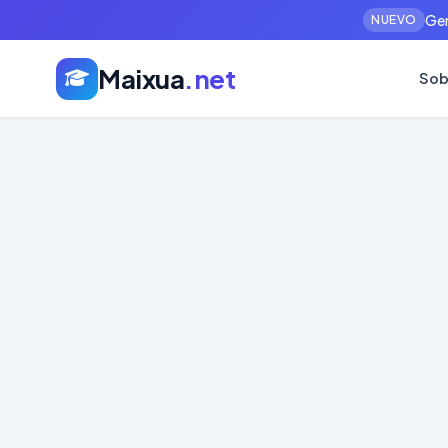
Gen
NUEVO
Maixua
.net
Sob