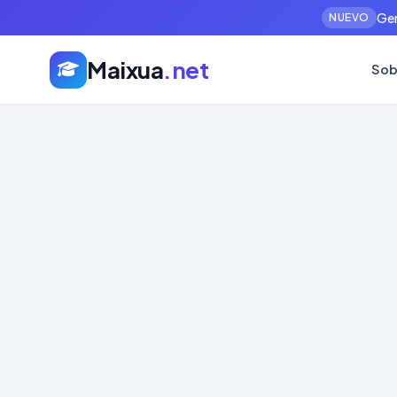
Gen
NUEVO
Maixua
.net
Sob